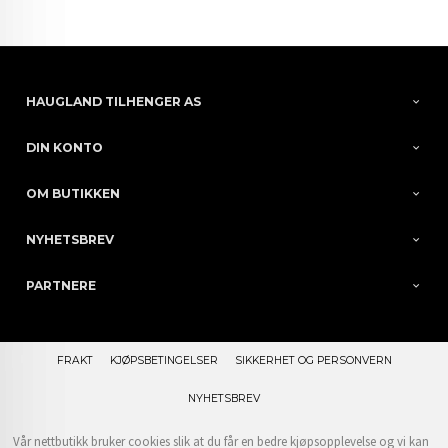
HAUGLAND TILHENGER AS
DIN KONTO
OM BUTIKKEN
NYHETSBREV
PARTNERE
FRAKT
KJØPSBETINGELSER
SIKKERHET OG PERSONVERN
NYHETSBREV
Vår nettbutikk bruker cookies slik at du får en bedre kjøpsopplevelse og vi kan