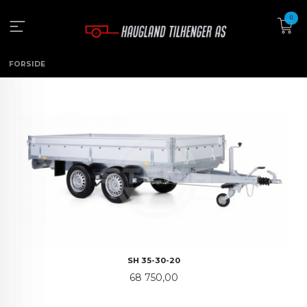
Gå
0
til
innholdet
FORSIDE
SH 35-30-20
Pris
68 750,00