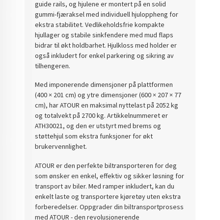
guide rails, og hjulene er montert på en solid
gummi-fjæraksel med individuell hjuloppheng for
ekstra stabilitet. Vedlikeholdsfrie kompakte
hjullager og stabile sinkfendere med mud flaps
bidrar til økt holdbarhet. Hjulkloss med holder er
også inkludert for enkel parkering og sikring av
tilhengeren.
Med imponerende dimensjoner på plattformen
(400 × 201 cm) og ytre dimensjoner (600 × 207 × 77
cm), har ATOUR en maksimal nyttelast på 2052 kg
og totalvekt på 2700 kg. Artikkelnummeret er
ATH30021, og den er utstyrt med brems og
støttehjul som ekstra funksjoner for økt
brukervennlighet.
ATOUR er den perfekte biltransporteren for deg
som ønsker en enkel, effektiv og sikker løsning for
transport av biler. Med ramper inkludert, kan du
enkelt laste og transportere kjøretøy uten ekstra
forberedelser. Oppgrader din biltransportprosess
med ATOUR - den revolusjonerende