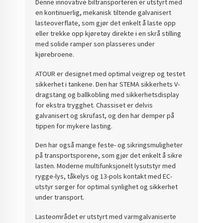
Denne innovative biltransporteren er utstyrt med
en kontinuerlig, mekanisk tiltende galvanisert
lasteoverflate, som gjør det enkelt å laste opp
eller trekke opp kjøretøy direkte i en skrå stilling
med solide ramper son plasseres under
kjørebroene.
ATOUR er designet med optimal veigrep og testet
sikkerhet i tankene. Den har STEMA sikkerhets V-
dragstang og ballkobling med sikkerhetsdisplay
for ekstra trygghet. Chassiset er delvis
galvanisert og skrufast, og den har demper på
tippen for mykere lasting.
Den har også mange feste- og sikringsmuligheter
på transportsporene, som gjør det enkelt å sikre
lasten. Moderne multifunksjonelt lysutstyr med
rygge-lys, tåkelys og 13-pols kontakt med EC-
utstyr sørger for optimal synlighet og sikkerhet
under transport.
Lasteområdet er utstyrt med varmgalvaniserte