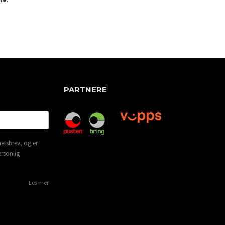
PARTNERE
etsbrev, og er
ersonlig
Les mer