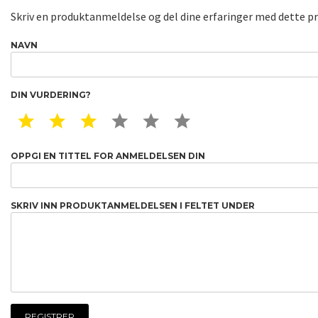
Skriv en produktanmeldelse og del dine erfaringer med dette p
NAVN
DIN VURDERING?
1 STAR
2 STAR
3 STAR
4 STAR
5 STAR
6 STAR
OPPGI EN TITTEL FOR ANMELDELSEN DIN
SKRIV INN PRODUKTANMELDELSEN I FELTET UNDER