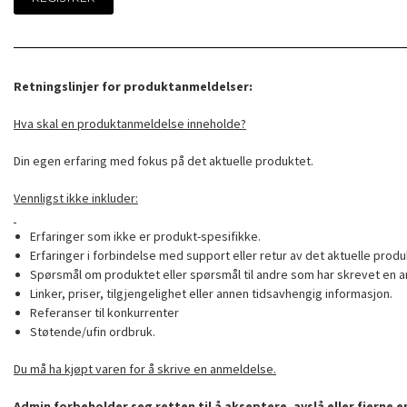
Retningslinjer for produktanmeldelser:
Hva skal en produktanmeldelse inneholde?
Din egen erfaring med fokus på det aktuelle produktet.
Vennligst ikke inkluder:
Erfaringer som ikke er produkt-spesifikke.
Erfaringer i forbindelse med support eller retur av det aktuelle produ
Spørsmål om produktet eller spørsmål til andre som har skrevet en a
Linker, priser, tilgjengelighet eller annen tidsavhengig informasjon.
Referanser til konkurrenter
Støtende/ufin ordbruk.
Du må ha kjøpt varen for å skrive en anmeldelse.
Admin forbeholder seg retten til å akseptere, avslå eller fjerne 