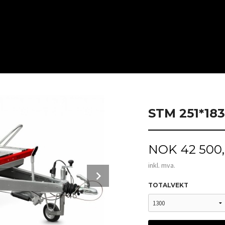
STM 251*183
Pris
NOK
42 500
inkl. mva.
Next
TOTALVEKT