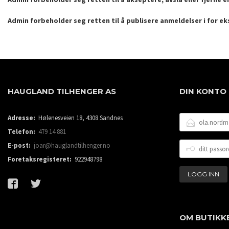
Admin forbeholder seg retten til å publisere anmeldelser i for e
HAUGLAND TILHENGER AS
DIN KONTO
E-
Adresse:
Hølenesveien 18, 4308 Sandnes
POSTADRESSE
Telefon:
479 14 881
DITT
E-post:
joar@hauglandtilhenger.no
PASSORD
Foretaksregisteret:
922948798
OM BUTIKK