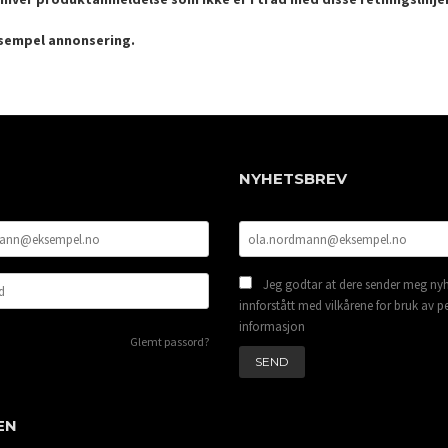
ksempel annonsering.
NYHETSBREV
Jeg godtar at dere sender meg nyh
innforstått med vilkårene for bruk av p
informasjon
Glemt passord?
EN