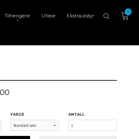
0
Tilhengere
Utleie
Ekstrautstyr
,00
FARGE
ANTALL