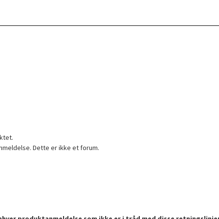
ktet.
nmeldelse. Dette er ikke et forum.
enhver produktanmeldelse som ikke er i tråd med disse retningslinje