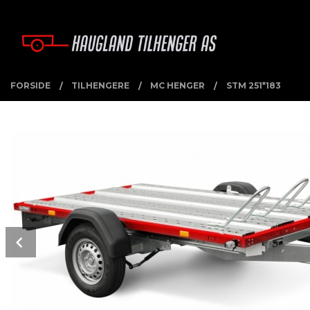
Gå
Lukk
PRODUKTER
til
innholdet
FORSIDE
TILHENGERE
MC HENGER
STM 251*183
Prev