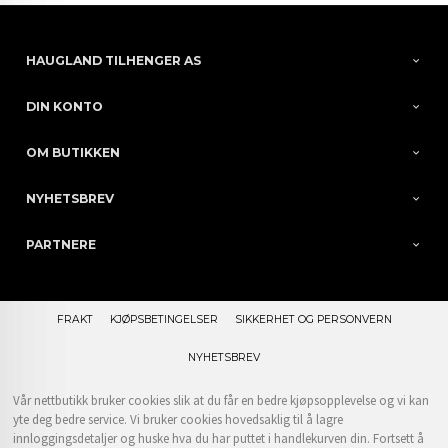
HAUGLAND TILHENGER AS
DIN KONTO
OM BUTIKKEN
NYHETSBREV
PARTNERE
FRAKT
KJØPSBETINGELSER
SIKKERHET OG PERSONVERN
NYHETSBREV
Vår nettbutikk bruker cookies slik at du får en bedre kjøpsopplevelse og vi kan
yte deg bedre service. Vi bruker cookies hovedsaklig til å lagre
innloggingsdetaljer og huske hva du har puttet i handlekurven din. Fortsett å