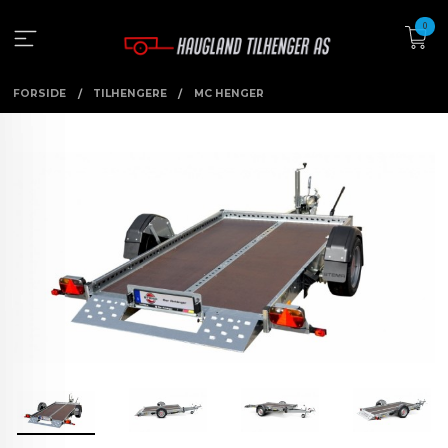
Gå
0
til
innholdet
FORSIDE
TILHENGERE
MC HENGER