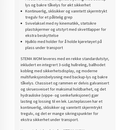
lys og bakre tåkelys for økt sikkerhet
Kontinuerlig, sklisikker og vanntett skjermtrykt
tregulv for et pålitelig grep
Svivelaksel med ny kinematikk, støtsikre
plastskjermer og utstyrt med skvettlapper for
ekstra beskyttelse
Hjulklo med holder for å holde kjøretøyet på
plass under transport
STEMA WOM leveres med en rekke standardutstyr,
inkludert en integrert 3-sidig hullreling, ballhodet
kobling med sikkerhetsdisplay, og moderne
multifunksjonsbelysning med backup-lys og bakre
tåkelys. Chassiset og rammen er delvis galvanisert
og skruesveiset for maksimal holdbarhet, og det
hydrauliske (vippe- og senkefunksjoner) gjør
lasting og lossing til en lek. Lasteplassen har et
kontinuerlig, sklisikker og vanntett skjermtrykt
tregulv, og det er mange sikringspunkter for
ekstra sikkerhet under transport.