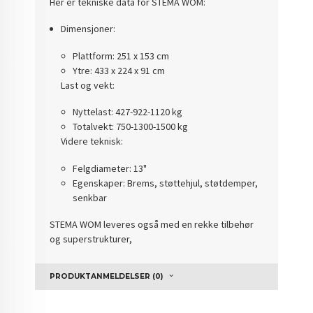
Her er tekniske data for STEMA WOM:
Dimensjoner:
Plattform: 251 x 153 cm
Ytre: 433 x 224 x 91 cm
Last og vekt:
Nyttelast: 427-922-1120 kg
Totalvekt: 750-1300-1500 kg
Videre teknisk:
Felgdiameter: 13"
Egenskaper: Brems, støttehjul, støtdemper,
senkbar
STEMA WOM leveres også med en rekke tilbehør
og superstrukturer,
PRODUKTANMELDELSER (0)