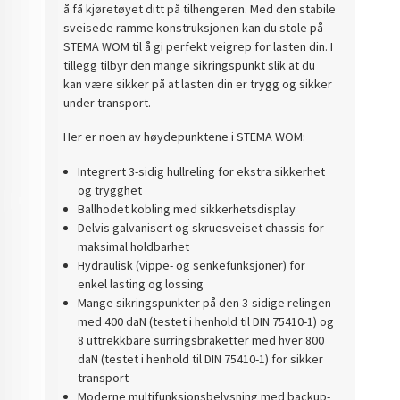
å få kjøretøyet ditt på tilhengeren. Med den stabile
sveisede ramme konstruksjonen kan du stole på
STEMA WOM til å gi perfekt veigrep for lasten din. I
tillegg tilbyr den mange sikringspunkt slik at du
kan være sikker på at lasten din er trygg og sikker
under transport.
Her er noen av høydepunktene i STEMA WOM:
Integrert 3-sidig hullreling for ekstra sikkerhet
og trygghet
Ballhodet kobling med sikkerhetsdisplay
Delvis galvanisert og skruesveiset chassis for
maksimal holdbarhet
Hydraulisk (vippe- og senkefunksjoner) for
enkel lasting og lossing
Mange sikringspunkter på den 3-sidige relingen
med 400 daN (testet i henhold til DIN 75410-1) og
8 uttrekkbare surringsbraketter med hver 800
daN (testet i henhold til DIN 75410-1) for sikker
transport
Moderne multifunksjonsbelysning med backup-