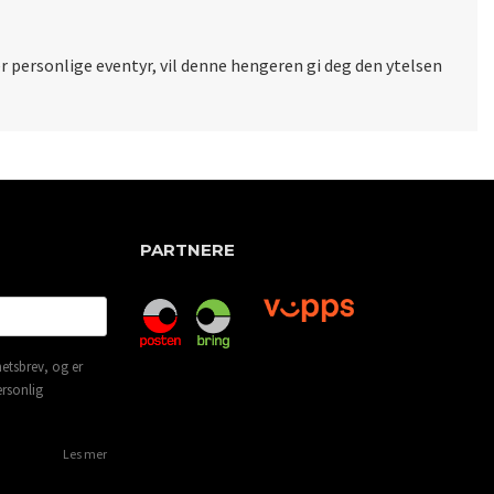
r personlige eventyr, vil denne hengeren gi deg den ytelsen
PARTNERE
etsbrev, og er
ersonlig
Les mer