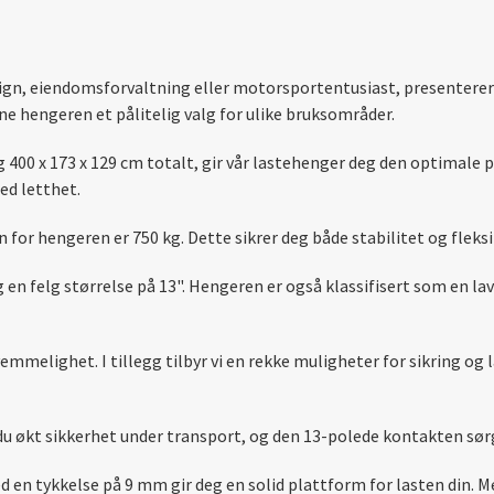
ign, eiendomsforvaltning eller motorsportentusiast, presenterer v
e hengeren et pålitelig valg for ulike bruksområder.
0 x 173 x 129 cm totalt, gir vår lastehenger deg den optimale pl
ed letthet.
or hengeren er 750 kg. Dette sikrer deg både stabilitet og fleksi
n felg størrelse på 13". Hengeren er også klassifisert som en lav 
emmelighet. I tillegg tilbyr vi en rekke muligheter for sikring og 
du økt sikkerhet under transport, og den 13-polede kontakten sør
ed en tykkelse på 9 mm gir deg en solid plattform for lasten din.