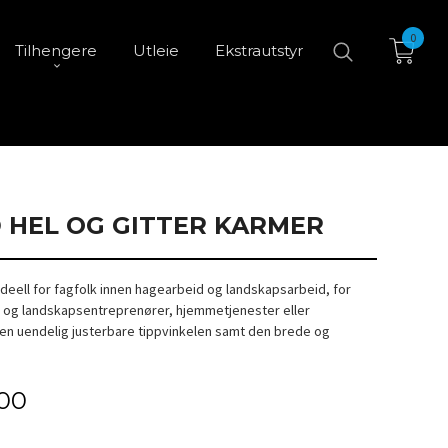
0
Tilhengere
Utleie
Ekstrautstyr
D HEL OG GITTER KARMER
 ideell for fagfolk innen hagearbeid og landskapsarbeid, for
 og landskapsentreprenører, hjemmetjenester eller
en uendelig justerbare tippvinkelen samt den brede og
,00