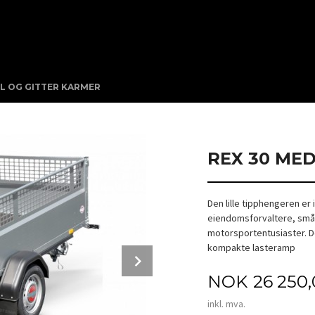
EL OG GITTER KARMER
REX 30 ME
Den lille tipphengeren er
eiendomsforvaltere, små
motorsportentusiaster. D
kompakte lasteramp
Next
Pris
NOK
26 250
inkl. mva.