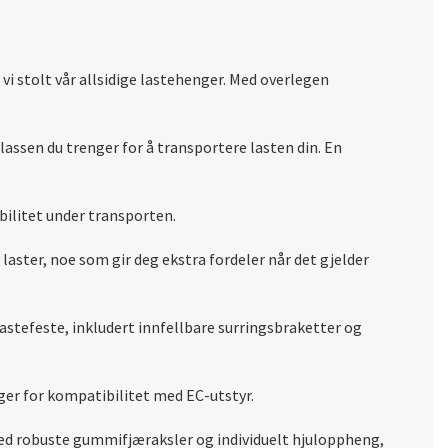
i stolt vår allsidige lastehenger. Med overlegen
assen du trenger for å transportere lasten din. En
bilitet under transporten.
laster, noe som gir deg ekstra fordeler når det gjelder
lastefeste, inkludert innfellbare surringsbraketter og
ger for kompatibilitet med EC-utstyr.
 Med robuste gummifjæraksler og individuelt hjuloppheng,