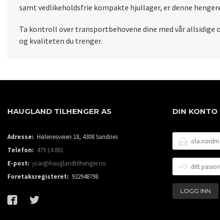
samt vedlikeholdsfrie kompakte hjullager, er denne hengere
Ta kontroll over transportbehovene dine med vår allsidige o
og kvaliteten du trenger.
HAUGLAND TILHENGER AS
DIN KONTO
E-
Adresse:
Hølenesveien 18, 4308 Sandnes
POSTADRESSE
Telefon:
479 14 881
DITT
E-post:
joar@hauglandtilhenger.no
PASSORD
Foretaksregisteret:
922948798