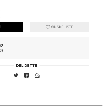
P
ØNSKELISTE
lgt
003
DEL DETTE