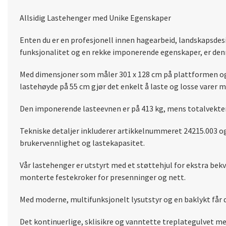
Allsidig Lastehenger med Unike Egenskaper
Enten du er en profesjonell innen hagearbeid, landskapsdes
funksjonalitet og en rekke imponerende egenskaper, er denn
Med dimensjoner som måler 301 x 128 cm på plattformen og 40
lastehøyde på 55 cm gjør det enkelt å laste og losse varer m
Den imponerende lasteevnen er på 413 kg, mens totalvekten f
Tekniske detaljer inkluderer artikkelnummeret 24215.003 og e
brukervennlighet og lastekapasitet.
Vår lastehenger er utstyrt med et støttehjul for ekstra bekv
monterte festekroker for presenninger og nett.
Med moderne, multifunksjonelt lysutstyr og en baklykt får 
Det kontinuerlige, sklisikre og vanntette treplategulvet m