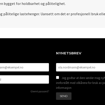
n bygget for holdbarhet og pålitelighet.
g pålitelige lastehenger. Uansett om det er profesjonell bruk elle
NYHETSBREV
Jeg godtar at dere sender meg nyh
innforstått med vilkårene for bruk av p
informasjon
Glemt passord?