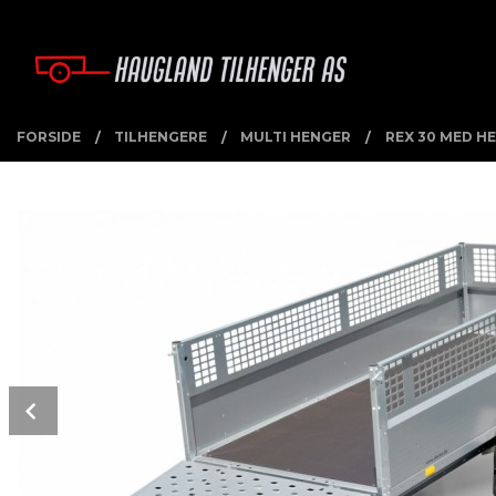
Gå
Lukk
PRODUKTER
til
innholdet
FORSIDE
TILHENGERE
MULTI HENGER
REX 30 MED H
Prev