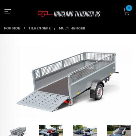
Gå
0
til
innholdet
FORSIDE
TILHENGERE
MULTI HENGER