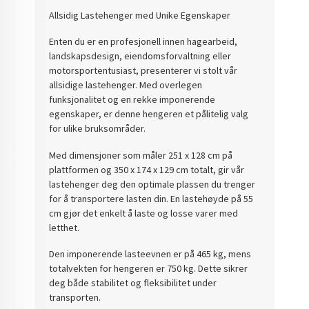
Allsidig Lastehenger med Unike Egenskaper
Enten du er en profesjonell innen hagearbeid,
landskapsdesign, eiendomsforvaltning eller
motorsportentusiast, presenterer vi stolt vår
allsidige lastehenger. Med overlegen
funksjonalitet og en rekke imponerende
egenskaper, er denne hengeren et pålitelig valg
for ulike bruksområder.
Med dimensjoner som måler 251 x 128 cm på
plattformen og 350 x 174 x 129 cm totalt, gir vår
lastehenger deg den optimale plassen du trenger
for å transportere lasten din. En lastehøyde på 55
cm gjør det enkelt å laste og losse varer med
letthet.
Den imponerende lasteevnen er på 465 kg, mens
totalvekten for hengeren er 750 kg. Dette sikrer
deg både stabilitet og fleksibilitet under
transporten.