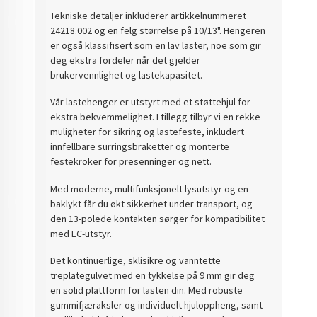
Tekniske detaljer inkluderer artikkelnummeret
24218.002 og en felg størrelse på 10/13". Hengeren
er også klassifisert som en lav laster, noe som gir
deg ekstra fordeler når det gjelder
brukervennlighet og lastekapasitet.
Vår lastehenger er utstyrt med et støttehjul for
ekstra bekvemmelighet. I tillegg tilbyr vi en rekke
muligheter for sikring og lastefeste, inkludert
innfellbare surringsbraketter og monterte
festekroker for presenninger og nett.
Med moderne, multifunksjonelt lysutstyr og en
baklykt får du økt sikkerhet under transport, og
den 13-polede kontakten sørger for kompatibilitet
med EC-utstyr.
Det kontinuerlige, sklisikre og vanntette
treplategulvet med en tykkelse på 9 mm gir deg
en solid plattform for lasten din. Med robuste
gummifjæraksler og individuelt hjuloppheng, samt