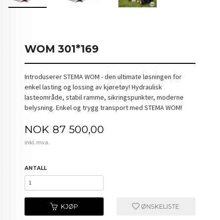
WOM 301*169
Introduserer STEMA WOM - den ultimate løsningen for
enkel lasting og lossing av kjøretøy! Hydraulisk
lasteområde, stabil ramme, sikringspunkter, moderne
belysning. Enkel og trygg transport med STEMA WOM!
Pris
NOK
87 500,00
inkl. mva.
ANTALL
KJØP
ØNSKELISTE