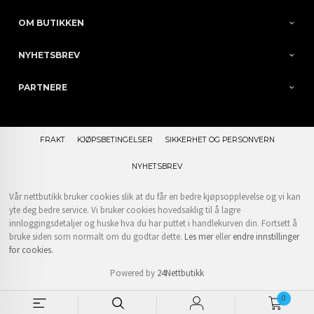
OM BUTIKKEN
NYHETSBREV
PARTNERE
FRAKT
KJØPSBETINGELSER
SIKKERHET OG PERSONVERN
NYHETSBREV
Vår nettbutikk bruker cookies slik at du får en bedre kjøpsopplevelse og vi kan
yte deg bedre service. Vi bruker cookies hovedsaklig til å lagre
innloggingsdetaljer og huske hva du har puttet i handlekurven din. Fortsett å
bruke siden som normalt om du godtar dette.
Les mer
eller
endre innstillinger
for cookies.
Powered by
24Nettbutikk
0