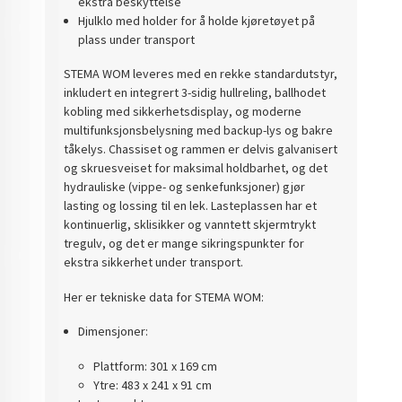
ekstra beskyttelse
Hjulklo med holder for å holde kjøretøyet på
plass under transport
STEMA WOM leveres med en rekke standardutstyr,
inkludert en integrert 3-sidig hullreling, ballhodet
kobling med sikkerhetsdisplay, og moderne
multifunksjonsbelysning med backup-lys og bakre
tåkelys. Chassiset og rammen er delvis galvanisert
og skruesveiset for maksimal holdbarhet, og det
hydrauliske (vippe- og senkefunksjoner) gjør
lasting og lossing til en lek. Lasteplassen har et
kontinuerlig, sklisikker og vanntett skjermtrykt
tregulv, og det er mange sikringspunkter for
ekstra sikkerhet under transport.
Her er tekniske data for STEMA WOM:
Dimensjoner:
Plattform: 301 x 169 cm
Ytre: 483 x 241 x 91 cm