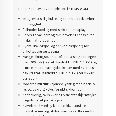
Her er noen av høydepunktene i STEMA WOM:
Integrert 3-sidig hullreling for ekstra sikkerhet
og trygghet
Ballhodet kobling med sikkerhetsdisplay
Delvis galvanisert og skruesveiset chassis for
maksimal holdbarhet
Hydraulisk (vippe- og senkefunksjoner) for
enkel lasting og lossing
Mange sikringspunkter på den 3-sidige relingen
med 400 daN (testet i henhold til DIN 75410-1) og
8 uttrekkbare surringsbraketter med hver 800
daN (testet i henhold til DIN 75410-1) for sikker
transport
Moderne multifunksjonsbelysning med backup-
lys og bakre tåkelys for økt sikkerhet
Kontinuerlig, sklisikker og vanntett skjermtrykt
tregulv for et pålitelig grep
Svivelaksel med ny kinematikk, støtsikre
plastskjermer og utstyrt med skvettlapper for