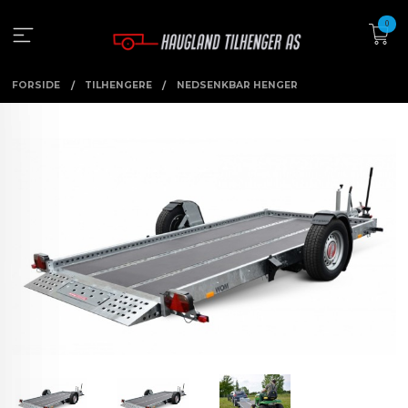
Gå
0
til
innholdet
FORSIDE
TILHENGERE
NEDSENKBAR HENGER